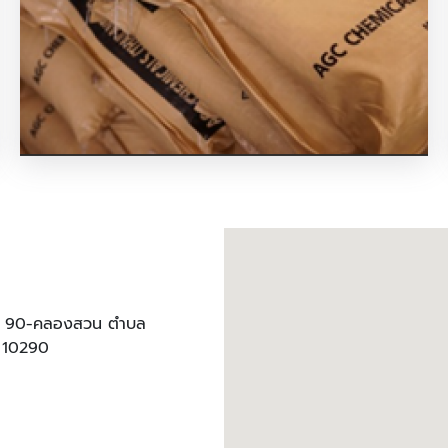
เคมี ชุบโลหะ
ทิศ 90-คลองสวน ตำบล
ร 10290