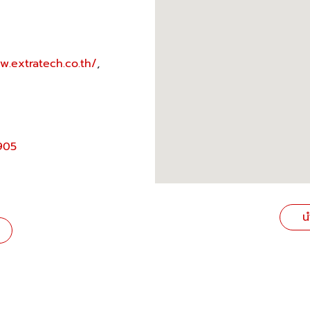
w.extratech.co.th/
,
905
น