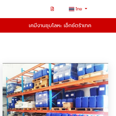
ไทย
เคมีงานชุบโลหะ เอ็กซ์ตร้าเทค